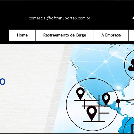
comercial@dftransportes.com.br
Home
Rastreamento de Carga
A Empresa
TO