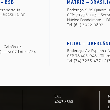
 – BSB
MATRIZ – BRASÍLI
eroporto JK
Endereço:
SIBS Quadra 01
 – BRASÍLIA-DF
CEP: 71736-103 – Setor 
Núcleo Bandeirante - B
Tel: (61) 3022-0802
FILIAL – UBERLÂ
 - Galpão 03
Endereço:
Av. Espanha, 
 Quadra 07 Lote 1/24
CEP 38.405-048 - Tibe
Tel: (34) 3255-4771 / 
SAC
M
4003 8368
B
L