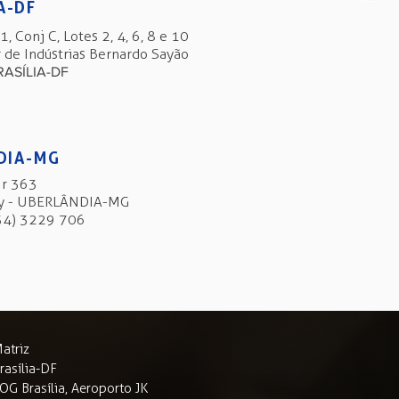
A-DF
, Conj C, Lotes 2, 4, 6, 8 e 10
de Indústrias Bernardo Sayão
RASÍLIA-DF
NDIA-MG
Nr 363
ry - UBERLÂNDIA-MG
(34) 3229 706
atriz
rasília-DF
OG Brasília, Aeroporto JK